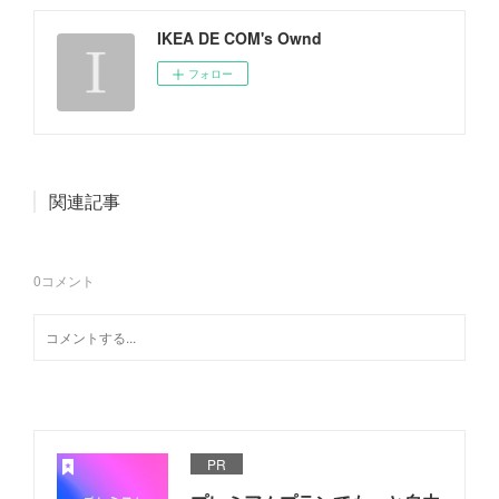
IKEA DE COM's Ownd
フォロー
関連記事
0
コメント
PR